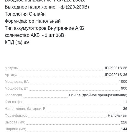
Выходное напряжение 1-ф (220/230В)
Топология Онлайн
Форм-фактор Напольный
Тип аккумуляторов Внутренние АКБ
количество АКБ - 3 шт 36В
КПД (%) 89
Модель
UDC9201S-36
Артикул
UDC9201S-36
Мощность, ВА
1000
Мощность, Вт
900
Топология
On-line (двойное преобразование)
Кол-во фаз
1-1
Напряжение батареи, В
36
Форм-фактор
Напольный
Высота (мм)
228
Ширина (мм)
144