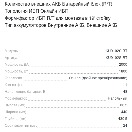
Количество внешних АКБ Батарейный блок (R/T)
Топология ИБП Онлайн ИБП
Форм-фактор ИБП R/T для монтажа в 19' стойку
Тип аккумуляторов Внутренние АКБ, Внешние АКБ
Модель
KU9102S-RT
Артикул
KU9102S-RT
Мощность, ВА
2000
Мощность, Вт
1800
Топология
On-line (двойное преобразование)
Кол-во фаз
1-1
Напряжение батареи, В
48
Форм-фактор
Напольный
Высота (мм)
86.5
Ширина (мм)
440
Глубина (мм)
430.5
Срок гарантии (мес)
24