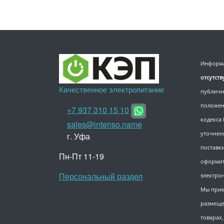
Информа
отсутст
Качественное электропитание
публичн
положен
+7 937 310 15 10
кодекса
sales@intenso.name
уточнен
г. Уфа
поставки
Пн-Пт 11-19
оформит
Персональный раздел
электро
Мы прик
размеще
товарах