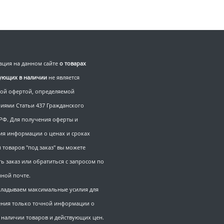
ция на данном сайте
о товарах
вующих в наличии
не является
ой офертой, определяемой
иями Статьи 437 Гражданского
 РФ. Для получения оферты и
ия информации о ценах и сроках
 товаров "под заказ" вы можете
ь заказ или обратиться с запросом по
нной почте.
ладываем максимальные усилия для
ния только точной информации о
, наличии товаров и действующих цен.