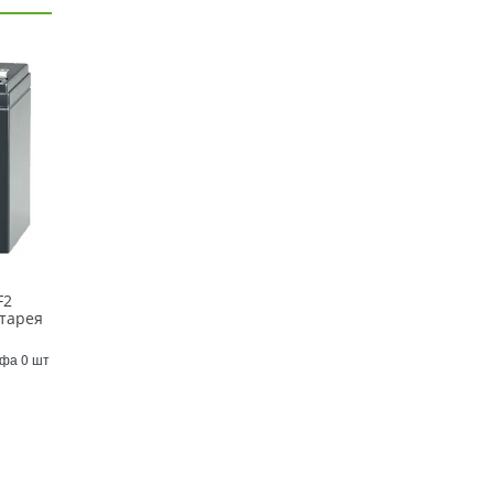
F2
тарея
)
Уфа 0 шт