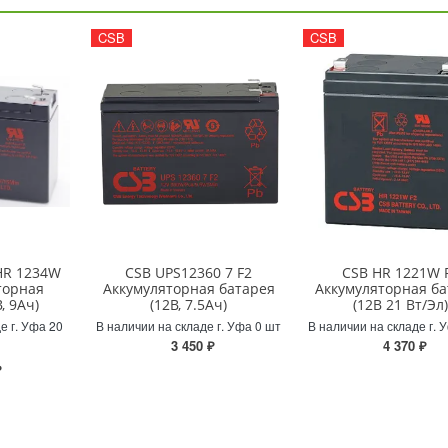
CSB
CSB
HR 1234W
CSB UPS12360 7 F2
CSB HR 1221W 
торная
Аккумуляторная батарея
Аккумуляторная ба
, 9Ач)
(12В, 7.5Ач)
(12В 21 Вт/Эл
е г. Уфа 20
В наличии на складе г. Уфа 0 шт
В наличии на складе г. 
3 450 ₽
4 370 ₽
₽