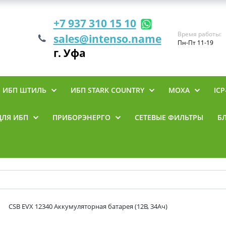
+7 937 310 15 10
Время работы:
sales@intenso.name
Пн-Пт 11-19
г. Уфа
ИБП ШТИЛЬ
ИБП STARK COUNTRY
MOXA
ICP
ДЛЯ ИБП
ПРИБОРЭНЕРГО
СЕТЕВЫЕ ФИЛЬТРЫ
Б
CSB EVX 12340 Аккумуляторная батарея (12В, 34Ач)