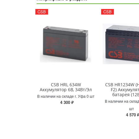
CSB
CSB
CSB HRL 634W
CSB HR1234W (
Аккумулятор 6В, 34Вт/Эл
F2) Аккумуля
батарея (12В
В наличии на складе г. Уфа 0 шт
В наличии на склад
4 300 ₽
шт
4 570 